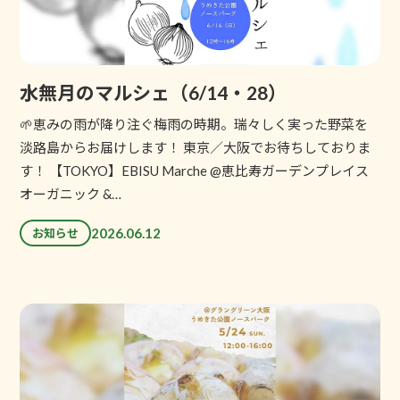
水無月のマルシェ（6/14・28）
🌱恵みの雨が降り注ぐ梅雨の時期。瑞々しく実った野菜を
淡路島からお届けします！ 東京／大阪でお待ちしておりま
す！ 【TOKYO】EBISU Marche @恵比寿ガーデンプレイス
オーガニック &…
2026.06.12
お知らせ