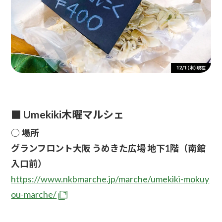
■ Umekiki木曜マルシェ
○
場所
グランフロント大阪 うめきた広場 地下1階（南館
入口前）
https://www.nkbmarche.jp/marche/umekiki-mokuy
ou-marche/