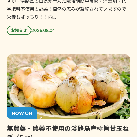
すか？淡路島の自然が育んだ栽培期間中農薬・消毒剤・化
学肥料不使用の野菜！自然の恵みが凝縮されていますので
栄養もばっちり！！内…
2026.08.04
お知らせ
NOW ON
無農薬・農薬不使用の淡路島産極旨甘玉ね