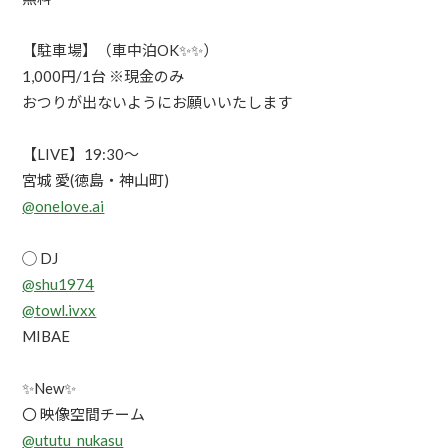
【駐車場】（車中泊OK✨✨）
1,000円/1台 ※現金のみ
おつりが出ないようにお願いいたします
【LIVE】19:30〜
宮城 愛(徳島・神山町)
@onelove.ai
◯ DJ
@shu1974
@towl.ivxx
MIBAE
✨New✨
〇 映像空間チーム
@ututu_nukasu