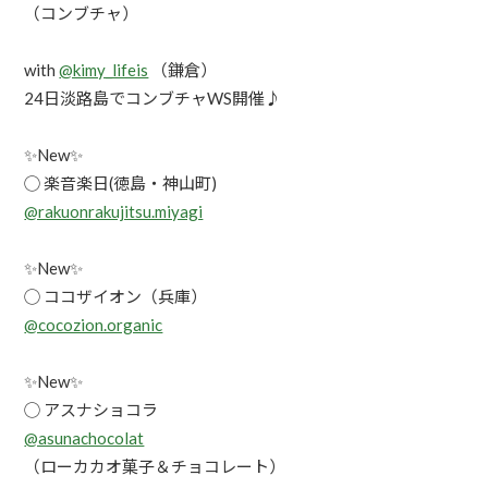
（コンブチャ）
with
@kimy_lifeis
（鎌倉）
24日淡路島でコンブチャWS開催♪
✨New✨
◯ 楽音楽日(徳島・神山町)
@rakuonrakujitsu.miyagi
✨New✨
◯ ココザイオン（兵庫）
@cocozion.organic
✨New✨
◯ アスナショコラ
@asunachocolat
（ローカカオ菓子＆チョコレート）