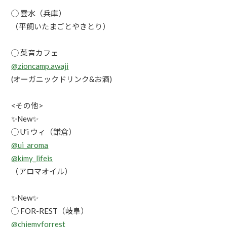
◯ 雲水（兵庫）
（平飼いたまごとやきとり）
◯ 菜音カフェ
@zioncamp.awaji
(オーガニックドリンク&お酒)
<その他>
✨New✨
◯ U’i ウィ（鎌倉）
@ui_aroma
@kimy_lifeis
（アロマオイル）
✨New✨
◯ FOR-REST（岐阜）
@chiemyforrest