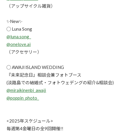
（アップサイクル雑貨）
✨New✨
◯ Luna Song
@luna.song_
@onelove.ai
（アクセサリー）
◯ AWAJl lSLAND WEDDING
『未来記念日』相談会兼フォトブース
(淡路島での結婚式・フォトウェデングの紹介&相談会)
@miraikinenbi_awaji
@poppin_photo_
<2025年スケジュール>
毎週第4金曜日の全9回開催!!