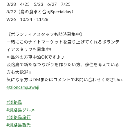
3/28ㆍ4/25ㆍ5/23ㆍ6/27ㆍ7/25
8/22（島の食卓と合同Specialday）
9/26ㆍ10/24ㆍ11/28
《ボランティアスタッフも随時募集中》
一緒にこのナイトマーケットを盛り上げてくれるボランテ
ィアスタッフも募集中!
⇨島外の方車中泊OKです♪♪
淡路島で新たなつながりを作りたい方、移住を考えている
方も大歓迎✫
気になる方はDMまたはコメントでお問い合わせください▹▹
@zioncamp.awaji
#淡路島
#淡路島グルメ
#淡路島旅行
#淡路島観光