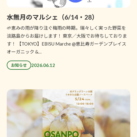
水無月のマルシェ（6/14・28）
🌱恵みの雨が降り注ぐ梅雨の時期。瑞々しく実った野菜を
淡路島からお届けします！ 東京／大阪でお待ちしておりま
す！ 【TOKYO】EBISU Marche @恵比寿ガーデンプレイス
オーガニック &…
2026.06.12
お知らせ