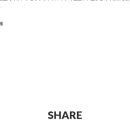
。
催
SHARE