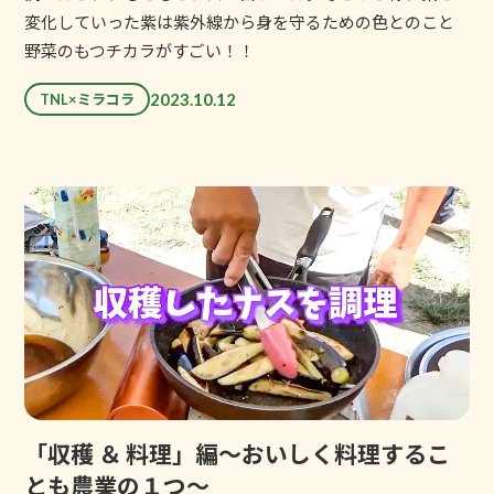
変化していった紫は紫外線から身を守るための色とのこと
野菜のもつチカラがすごい！！
2023.10.12
TNL×ミラコラ
「収穫 ＆ 料理」編〜おいしく料理するこ
とも農業の１つ〜