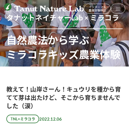
インターン＆
農業体験申込
タナットネイチャーLab × ミラコラ
自然農法から学ぶ
ミラコラキッズ農業体験
教えて！山岸さーん！キュウリを種から育
てて芽は出たけど、そこから育ちませんで
した（涙）
2022.12.06
TNL×ミラコラ